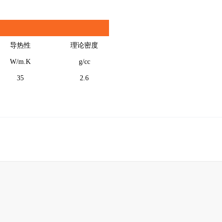
导热性
理论密度
W/m.K
g/cc
35
2.6