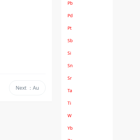
Pb
Pd
Pt
Sb
Si
Sn
Sr
Next
：Au
Ta
Ti
W
Yb