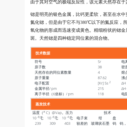
由于其对空气的极端反应性，该元素天然存在于
锶是明亮的银色金属，比钙更柔软，甚至在水中
氮化锶，但是由于它不与380℃以下的氮反应，
氧化物的形成而迅速变成黄色。精细粉状的锶金
斑。天然锶是四种稳定同位素的混合物。
技术数据
符号
Sr
电离
原子数
38
密度
天然存在的同位素数量
4
熔
原子重量
87.62
沸
2
电子配置
[Kr] 5s
ΔH
金属半径/ pm
215
ΔH
离子半径（6坐标）/ pm
118
电阻
电离能/ kJmolI
549.2
E°
蒸发技术
ø
温度（
C）@Vap。压力
技术
-8
-6
-4
10
乇
10
乇
10
乇
电子束
坩
盘
239
309
403
较差的
玻璃状石墨
钨
钨，