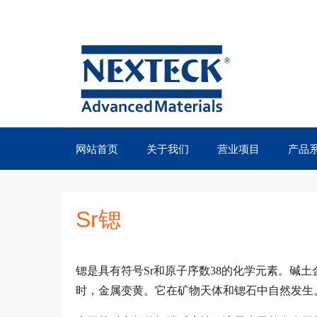
网站首页
关于我们
营业项目
产品
Sr锶
锶是具有符号Sr和原子序数38的化学元素。碱
时，金属变黄。它在矿物天体和锶石中自然发生。9