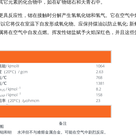
其它元素的化合物中，如在矿物锶石和天青石中。
更具反应性，锶在接触时分解产生氢氧化锶和氢气。它在空气中
所以它将仅在室温下自发形成氧化物。应保持煤油以防止氧化; 
属将在空气中自发点燃。挥发性锶盐赋予火焰深红色，并且这些
能/ kJmolII
1064
（20°C）/ gcm
2.63
点/℃
768
点/℃
1381
-1
/ kJmol
8.2
FUS
-1
/ kJmol
158
VAP
率（20°C）/μohmcm
23
2+
-
（M
（aq）+ + 2e
→M
）/ V
-2.89
（s）
备注
船
钼和钽
水淬但不与难熔金属合金。可能在空气中剧烈反应。