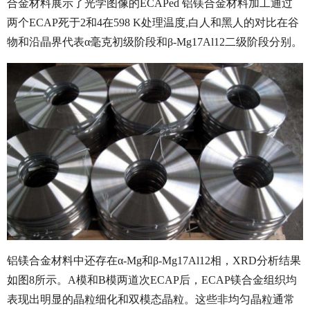
合金材料展示了光学图像的ECAPed 铝镁合金材料加工通过
两个ECAP死于2和4在598 K处理温度,白人和黑人的对比在谷
物和沿晶界代表α毫克初级阶段和β-Mg17Al12二级阶段分别。
铝镁合金材料中还存在α-Mg和β-Mg17Al12相，XRD分析结果
如图8所示。A模和B模两道次ECAP后，ECAP镁合金组织均
表现出明显的晶粒细化和双模态晶粒。这些非均匀晶粒通常