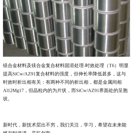
镁合金材料及镁合金复合材料固溶处理-时效处理（T6）明显
提高SiCw/AZ91复合材料的强度，但伸长率降低甚多，这与
时效时析出相有关：有两种不同的析出相，都是金属间相
Al12Mg17，但晶粒内的为片状，而SiCw/AZ91界面处的呈胞
状。
新时代，新技术层出不穷，我们关注，学习，希望在未来能