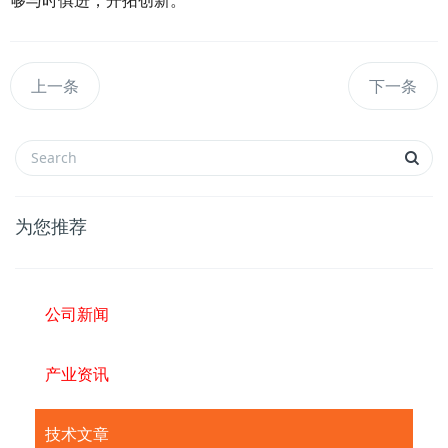
够与时俱进，开拓创新。
上一条
下一条
为您推荐
公司新闻
产业资讯
技术文章