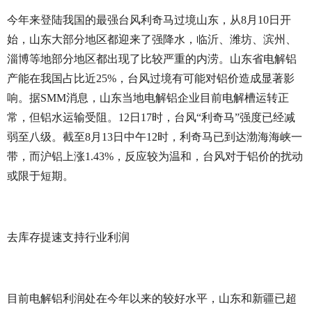
今年来登陆我国的最强台风利奇马过境山东，从8月10日开
始，山东大部分地区都迎来了强降水，临沂、潍坊、滨州、
淄博等地部分地区都出现了比较严重的内涝。山东省电解铝
产能在我国占比近25%，台风过境有可能对铝价造成显著影
响。据SMM消息，山东当地电解铝企业目前电解槽运转正
常，但铝水运输受阻。12日17时，台风“利奇马”强度已经减
弱至八级。截至8月13日中午12时，利奇马已到达渤海海峡一
带，而沪铝上涨1.43%，反应较为温和，台风对于铝价的扰动
或限于短期。
去库存提速支持行业利润
目前电解铝利润处在今年以来的较好水平，山东和新疆已超