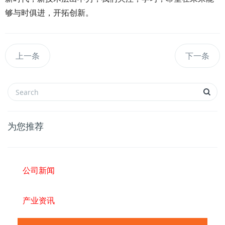
够与时俱进，开拓创新。
上一条
下一条
为您推荐
公司新闻
产业资讯