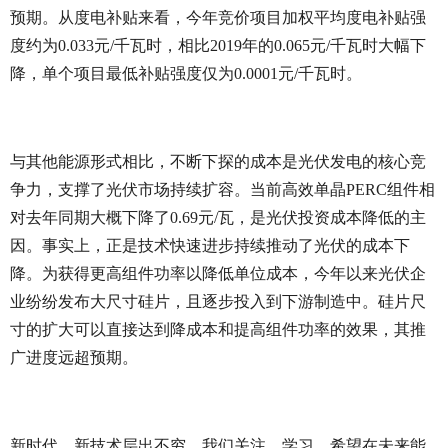
预期。从度电补贴来看，今年竞价项目加权平均度电补贴强
度约为0.033元/千瓦时，相比2019年的0.065元/千瓦时大幅下
降，单个项目最低补贴强度仅为0.0001元/千瓦时。
与其他能源形式相比，不断下探的成本是光伏发电的核心竞
争力，支撑了光伏市场持续扩容。当前高效单晶PERC组件相
对去年同期大概下降了0.69元/瓦，是光伏投资成本降低的主
因。事实上，正是技术快速进步持续推动了光伏的成本下
降。为获得更高组件功率以降低单位成本，今年以来光伏企
业纷纷发布大尺寸硅片，且逐步投入到下游制造中。硅片尺
寸的扩大可以直接达到降成本和提高组件功率的效果，其推
广进度远超预期。
新时代，新技术层出不穷，我们关注，学习，希望在未来能